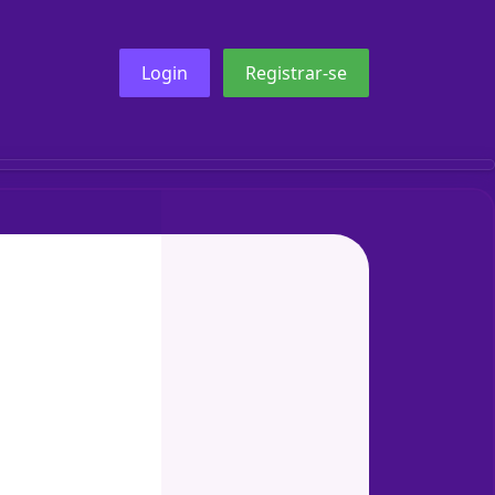
Login
Registrar-se