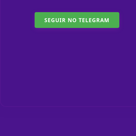
SEGUIR NO TELEGRAM