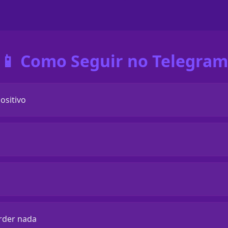
📱 Como Seguir no Telegram
ositivo
erder nada