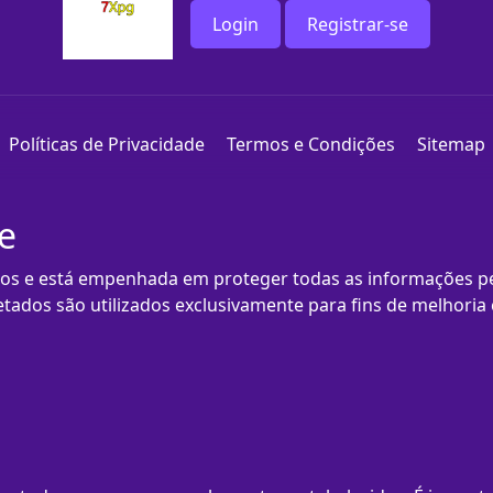
Login
Registrar-se
Políticas de Privacidade
Termos e Condições
Sitemap
de
rios e está empenhada em proteger todas as informações p
tados são utilizados exclusivamente para fins de melhoria