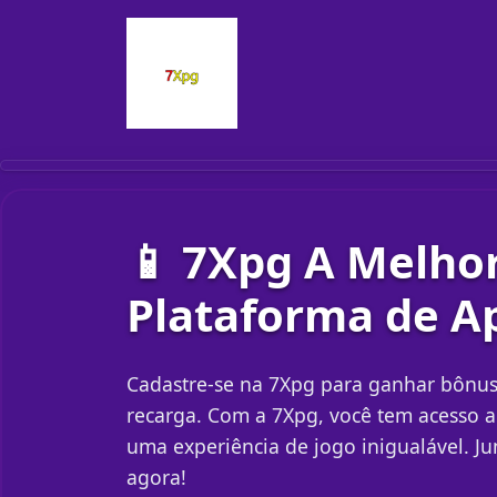
📱 7Xpg A Melho
Plataforma de A
Cadastre-se na 7Xpg para ganhar bônus
recarga. Com a 7Xpg, você tem acesso a
uma experiência de jogo inigualável. J
agora!