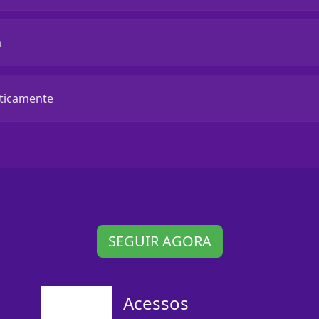
a
aticamente
SEGUIR AGORA
Acessos