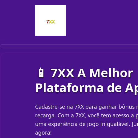
📱 7XX A Melhor
Plataforma de A
Cadastre-se na 7XX para ganhar bônus 
recarga. Com a 7XX, você tem acesso a 
uma experiência de jogo inigualável. J
agora!