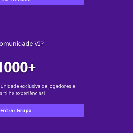
Comunidade VIP
1000+
unidade exclusiva de jogadores e
rtilhe experiências!
Entrar Grupo