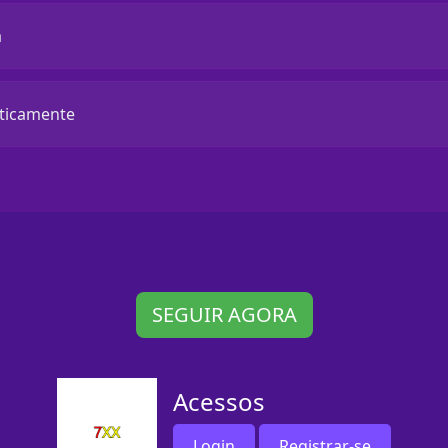
a
aticamente
SEGUIR AGORA
Acessos
Login
Registrar-se