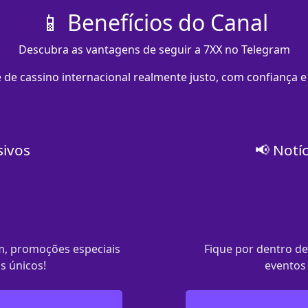
📱 Benefícios do Canal
Descubra as vantagens de seguir a 7XX no Telegram
 de cassino internacional realmente justo, com confiança e d
sivos
📢 Notí
m, promoções especiais
Fique por dentro d
s únicos!
eventos