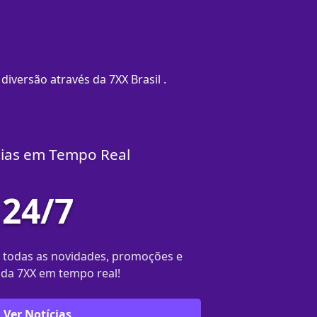
iversão através da 7XX Brasil .
cias em Tempo Real
24/7
e todas as novidades, promoções e
 da 7XX em tempo real!
Ver Notícias