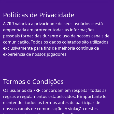
Políticas de Privacidade
A 7RR valoriza a privacidade de seus usuários e está
empenhada em proteger todas as informações
pessoais fornecidas durante o uso de nossos canais de
comunicação. Todos os dados coletados são utilizados
exclusivamente para fins de melhoria contínua da
experiência de nossos jogadores.
Termos e Condições
Os usuários da 7RR concordam em respeitar todas as
regras e regulamentos estabelecidos. É importante ler
e entender todos os termos antes de participar de
nossos canais de comunicação. A violação destes