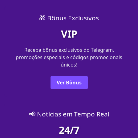
🎁 Bônus Exclusivos
VIP
Receba bônus exclusivos do Telegram,
promoções especiais e códigos promocionais
únicos!
Ver Bônus
📢 Notícias em Tempo Real
24/7