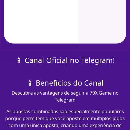
📱 Canal Oficial no Telegram!
📱 Benefícios do Canal
Descubra as vantagens de seguir a 79X Game no
Telegram
As apostas combinadas são especialmente populares
porque permitem que você aposte em múltiplos jogos
com uma única aposta, criando uma experiência de