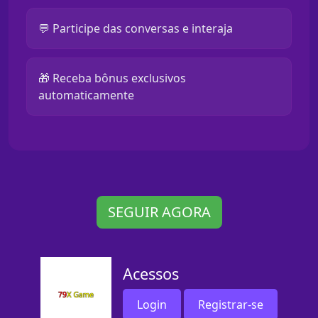
💬 Participe das conversas e interaja
🎁 Receba bônus exclusivos
automaticamente
SEGUIR AGORA
Acessos
Login
Registrar-se