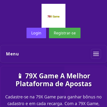
Login
Registrar-se
Menu
📱 79X Game A Melhor
Plataforma de Apostas
Cadastre-se na 79X Game para ganhar bônus no
cadastro e em cada recarga. Com a 79X Game,