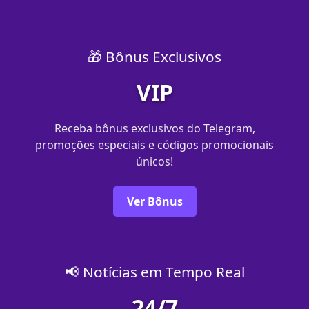
🎁 Bônus Exclusivos
VIP
Receba bônus exclusivos do Telegram,
promoções especiais e códigos promocionais
únicos!
Ver Bônus
📢 Notícias em Tempo Real
24/7