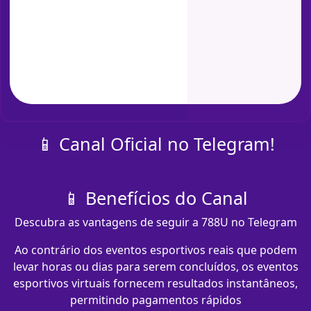
📱 Canal Oficial no Telegram!
📱 Benefícios do Canal
Descubra as vantagens de seguir a 788U no Telegram
Ao contrário dos eventos esportivos reais que podem
levar horas ou dias para serem concluídos, os eventos
esportivos virtuais fornecem resultados instantâneos,
permitindo pagamentos rápidos