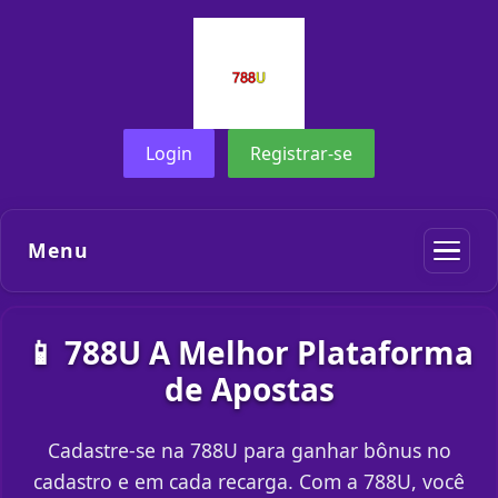
Login
Registrar-se
Menu
📱 788U A Melhor Plataforma
de Apostas
Cadastre-se na 788U para ganhar bônus no
cadastro e em cada recarga. Com a 788U, você