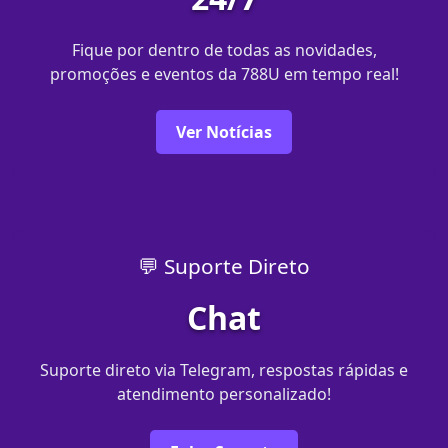
Fique por dentro de todas as novidades,
promoções e eventos da 788U em tempo real!
Ver Notícias
💬 Suporte Direto
Chat
Suporte direto via Telegram, respostas rápidas e
atendimento personalizado!