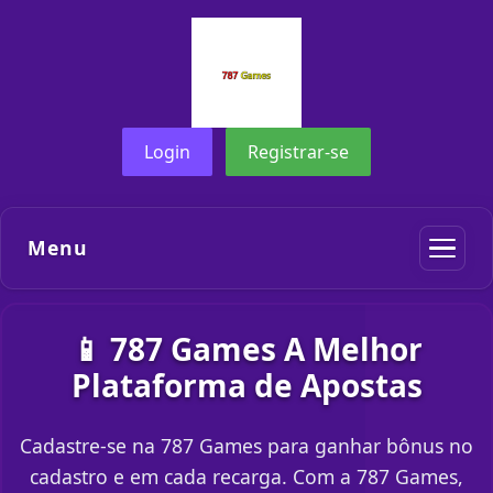
Login
Registrar-se
Menu
📱 787 Games A Melhor
Plataforma de Apostas
Cadastre-se na 787 Games para ganhar bônus no
cadastro e em cada recarga. Com a 787 Games,