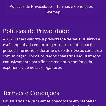
Políticas de Privacidade
Termos e Condições
Sitemap
Políticas de Privacidade
A 787 Games valoriza a privacidade de seus usuários e
está empenhada em proteger todas as informações
pessoais fornecidas durante o uso de nossos canais de
comunicação. Todos os dados coletados são utilizados
exclusivamente para fins de melhoria contínua da
experiência de nossos jogadores.
Termos e Condições
Os usuários da 787 Games concordam em respeitar