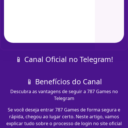
📱 Canal Oficial no Telegram!
📱 Benefícios do Canal
Descubra as vantagens de seguir a 787 Games no
Telegram
Se você deseja entrar 787 Games de forma segura e
rápida, chegou ao lugar certo. Neste artigo, vamos
explicar tudo sobre o processo de login no site oficial