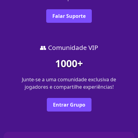
Falar Suporte
👥 Comunidade VIP
1000+
Junte-se a uma comunidade exclusiva de
jogadores e compartilhe experiências!
Entrar Grupo