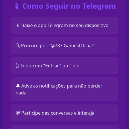
📱 Como Seguir no Telegram
📱 Baixe o app Telegram no seu dispositivo
🔍 Procure por "@787 GamesOficial"
👆 Toque em "Entrar" ou "Join"
🔔 Ative as notificações para não perder
nada
💬 Participe das conversas e interaja