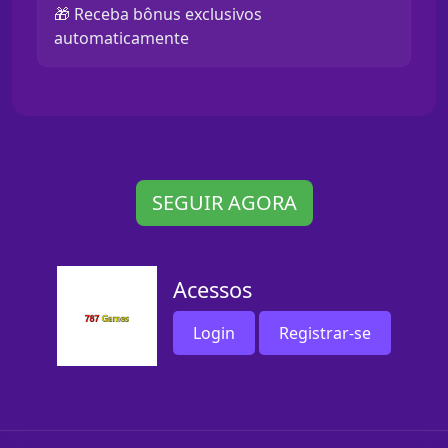
🎁 Receba bônus exclusivos
automaticamente
SEGUIR AGORA
Acessos
Login
Registrar-se