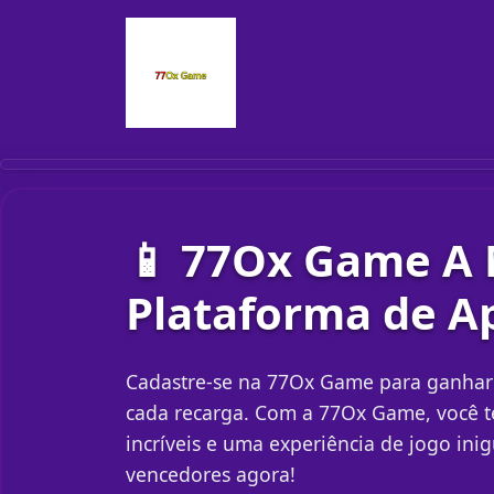
📱 77Ox Game A
Plataforma de A
Cadastre-se na 77Ox Game para ganhar
cada recarga. Com a 77Ox Game, você 
incríveis e uma experiência de jogo inig
vencedores agora!