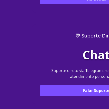
💬 Suporte Di
Cha
Suporte direto via Telegram, r
atendimento persona
Falar Suport