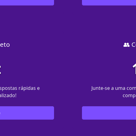
reto
👥 
t
espostas rápidas e
Junte-se a uma com
lizado!
compa
e