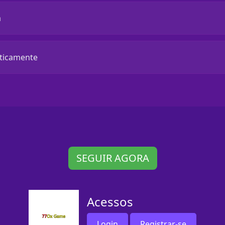
a
aticamente
SEGUIR AGORA
Acessos
Login
Registrar-se