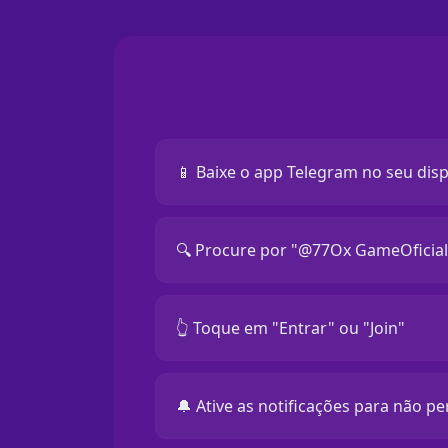
📱 Baixe o app Telegram no seu disp
🔍 Procure por "@77Ox GameOficial
👆 Toque em "Entrar" ou "Join"
🔔 Ative as notificações para não p