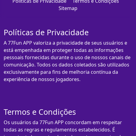
Políticas de Privacidade
Termos e Condições
Sitemap
Políticas de Privacidade
A 77Fun APP valoriza a privacidade de seus usuários e
está empenhada em proteger todas as informações
pessoais fornecidas durante o uso de nossos canais de
comunicação. Todos os dados coletados são utilizados
exclusivamente para fins de melhoria contínua da
experiência de nossos jogadores.
Termos e Condições
Os usuários da 77Fun APP concordam em respeitar
todas as regras e regulamentos estabelecidos. É