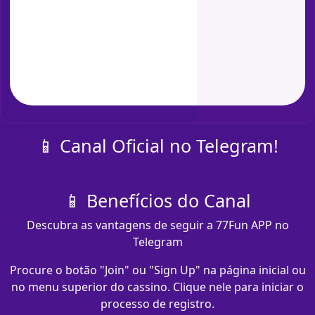
📱 Canal Oficial no Telegram!
📱 Benefícios do Canal
Descubra as vantagens de seguir a 77Fun APP no
Telegram
Procure o botão "Join" ou "Sign Up" na página inicial ou
no menu superior do cassino. Clique nele para iniciar o
processo de registro.