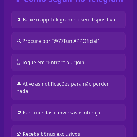
📱 Baixe o app Telegram no seu dispositivo
🔍 Procure por "@77Fun APPOficial"
👆 Toque em "Entrar" ou "Join"
🔔 Ative as notificações para não perder
nada
💬 Participe das conversas e interaja
🎁 Receba bônus exclusivos