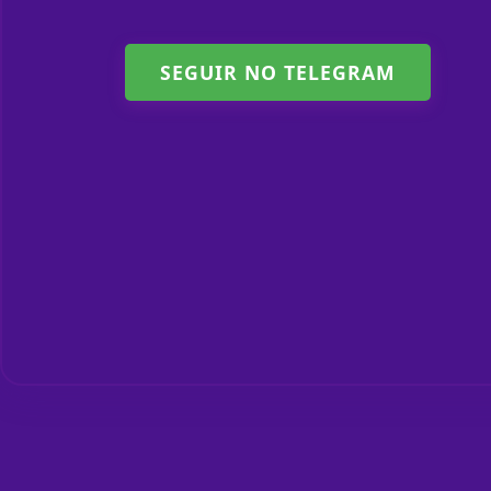
SEGUIR NO TELEGRAM