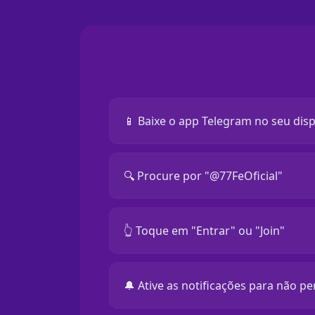
📱 Baixe o app Telegram no seu disp
🔍 Procure por "@77FeOficial"
👆 Toque em "Entrar" ou "Join"
🔔 Ative as notificações para não p