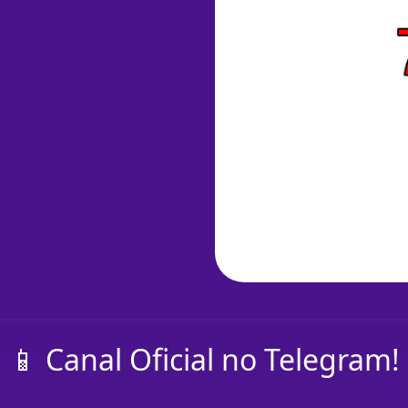
📱 Canal Oficial no Telegram!