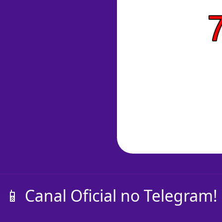
📱 Canal Oficial no Telegram!