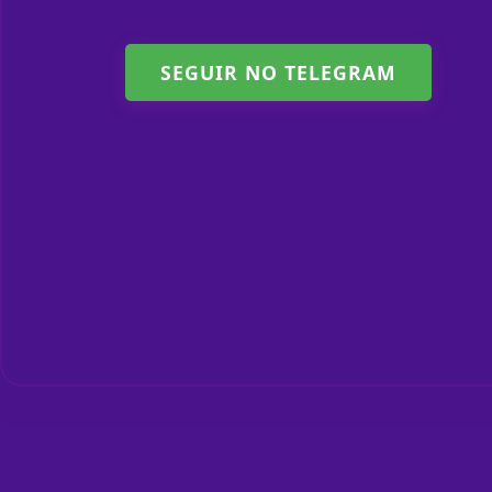
SEGUIR NO TELEGRAM