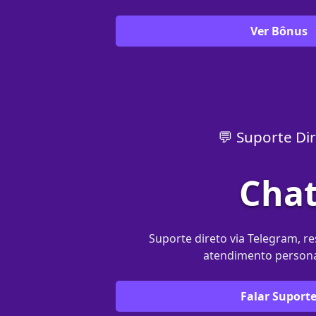
Ver Bônus
💬 Suporte Di
Cha
Suporte direto via Telegram, r
atendimento persona
Falar Suport