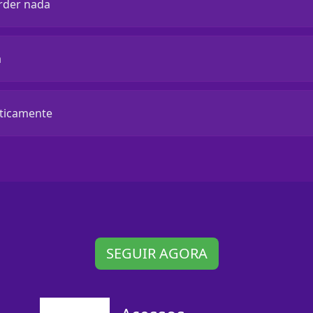
erder nada
a
aticamente
SEGUIR AGORA