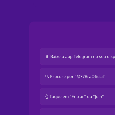
📱 Baixe o app Telegram no seu disp
🔍 Procure por "@77BraOficial"
👆 Toque em "Entrar" ou "Join"