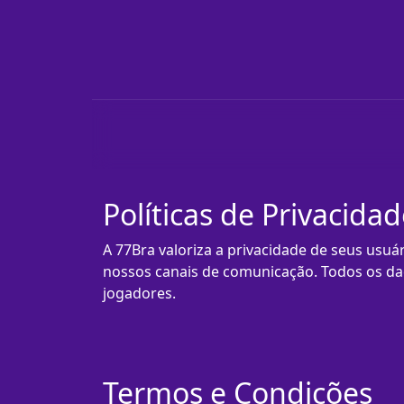
Políticas de Privacida
A 77Bra valoriza a privacidade de seus usu
nossos canais de comunicação. Todos os dad
jogadores.
Termos e Condições