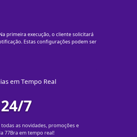
a primeira execução, o cliente solicitará
otificação. Estas configurações podem ser
cias em Tempo Real
24/7
e todas as novidades, promoções e
da 77Bra em tempo real!