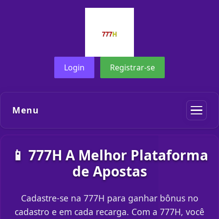
Login
Registrar-se
Menu
📱 777H A Melhor Plataforma
de Apostas
Cadastre-se na 777H para ganhar bônus no
cadastro e em cada recarga. Com a 777H, você