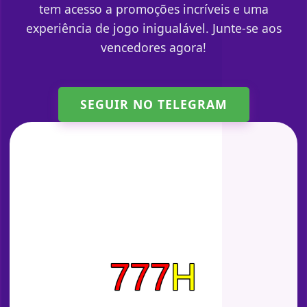
tem acesso a promoções incríveis e uma
experiência de jogo inigualável. Junte-se aos
vencedores agora!
SEGUIR NO TELEGRAM