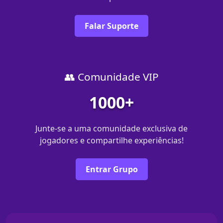
Falar Suporte
👥 Comunidade VIP
1000+
Junte-se a uma comunidade exclusiva de
jogadores e compartilhe experiências!
Entrar Grupo