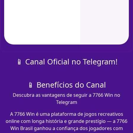
📱 Canal Oficial no Telegram!
📱 Benefícios do Canal
Descubra as vantagens de seguir a 7766 Win no
Telegram
A 7766 Win é uma plataforma de jogos recreativos
online com longa história e grande prestígio — a 7766
Win Brasil ganhou a confiança dos jogadores com