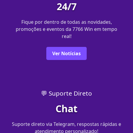
24/7
Fique por dentro de todas as novidades,
promoções e eventos da 7766 Win em tempo
real!
Ver Notícias
💬 Suporte Direto
Chat
Suporte direto via Telegram, respostas rápidas e
atendimento personalizado!