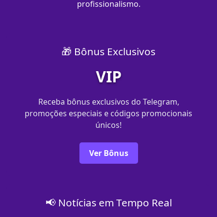
profissionalismo.
🎁 Bônus Exclusivos
VIP
Receba bônus exclusivos do Telegram,
promoções especiais e códigos promocionais
únicos!
Ver Bônus
📢 Notícias em Tempo Real