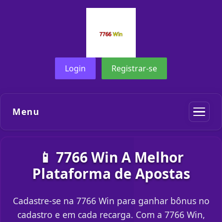
Login
Registrar-se
Menu
📱 7766 Win A Melhor
Plataforma de Apostas
Cadastre-se na 7766 Win para ganhar bônus no
cadastro e em cada recarga. Com a 7766 Win,