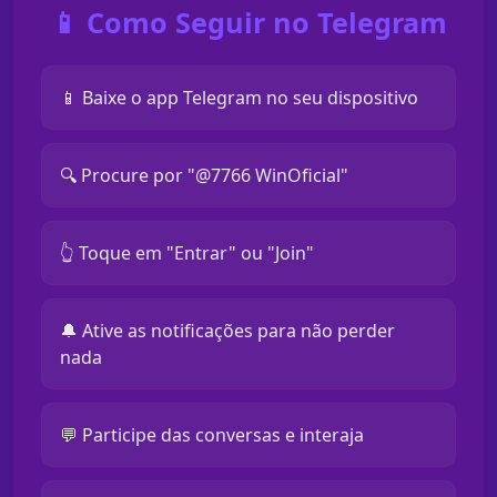
📱 Como Seguir no Telegram
📱 Baixe o app Telegram no seu dispositivo
🔍 Procure por "@7766 WinOficial"
👆 Toque em "Entrar" ou "Join"
🔔 Ative as notificações para não perder
nada
💬 Participe das conversas e interaja