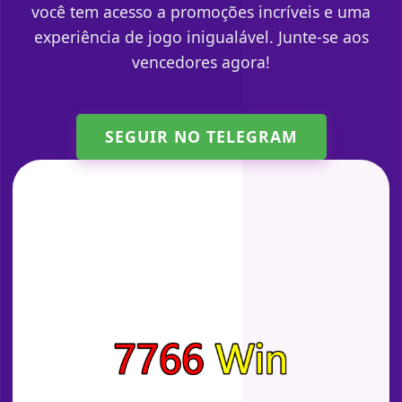
você tem acesso a promoções incríveis e uma
experiência de jogo inigualável. Junte-se aos
vencedores agora!
SEGUIR NO TELEGRAM