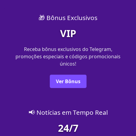
🎁 Bônus Exclusivos
VIP
Receba bônus exclusivos do Telegram,
promoções especiais e códigos promocionais
únicos!
Ver Bônus
📢 Notícias em Tempo Real
24/7