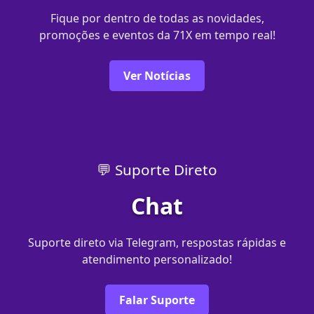
Fique por dentro de todas as novidades,
promoções e eventos da 71X em tempo real!
Ver Notícias
💬 Suporte Direto
Chat
Suporte direto via Telegram, respostas rápidas e
atendimento personalizado!
Falar Suporte