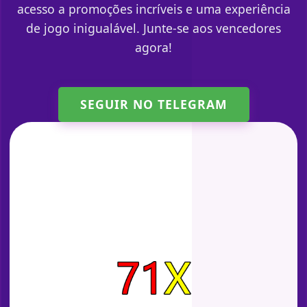
acesso a promoções incríveis e uma experiência
de jogo inigualável. Junte-se aos vencedores
agora!
SEGUIR NO TELEGRAM