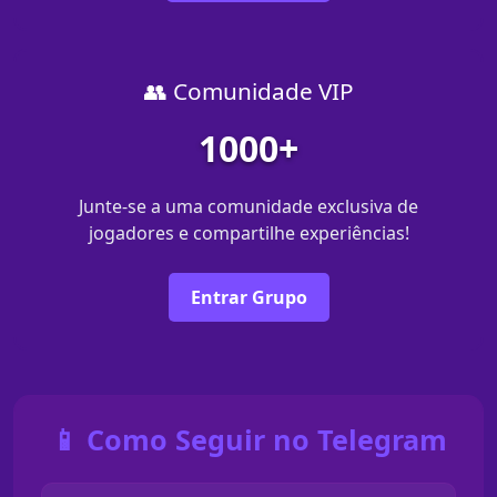
👥 Comunidade VIP
1000+
Junte-se a uma comunidade exclusiva de
jogadores e compartilhe experiências!
Entrar Grupo
📱 Como Seguir no Telegram