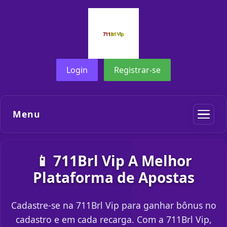
Login
Registrar-se
Menu
📱 711Brl Vip A Melhor
Plataforma de Apostas
Cadastre-se na 711Brl Vip para ganhar bônus no
cadastro e em cada recarga. Com a 711Brl Vip,