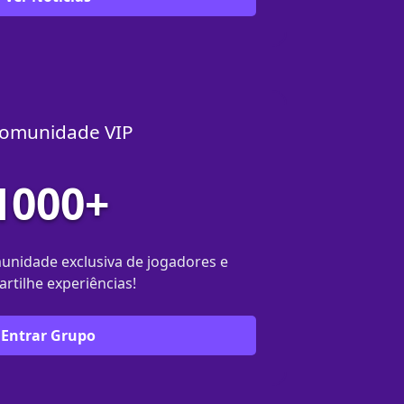
Comunidade VIP
1000+
unidade exclusiva de jogadores e
rtilhe experiências!
Entrar Grupo