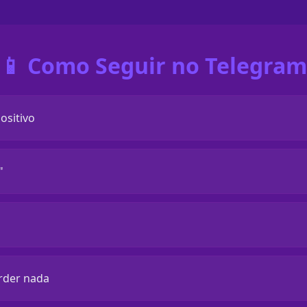
📱 Como Seguir no Telegram
ositivo
"
erder nada