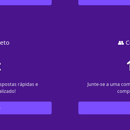
reto
👥 
t
espostas rápidas e
Junte-se a uma com
lizado!
compa
e