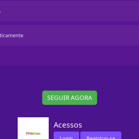
a
aticamente
SEGUIR AGORA
Acessos
Login
Registrar-se