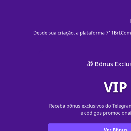
Desde sua criação, a plataforma 711Brl.Com 
🎁 Bônus Exclu
VIP
Receba bônus exclusivos do Telegra
e códigos promocionai
Ver Bônus