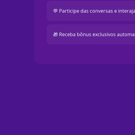
💬 Participe das conversas e interaj
🎁 Receba bônus exclusivos autom