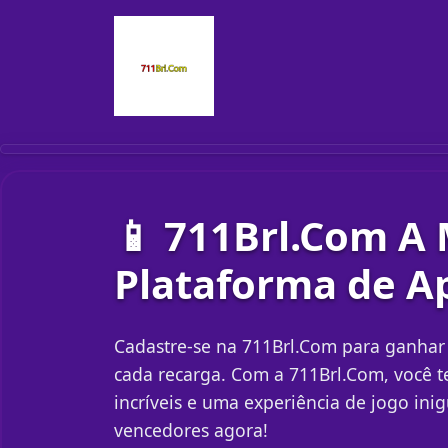
📱 711Brl.Com A
Plataforma de A
Cadastre-se na 711Brl.Com para ganhar
cada recarga. Com a 711Brl.Com, você 
incríveis e uma experiência de jogo inig
vencedores agora!