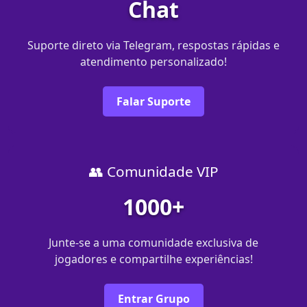
Chat
Suporte direto via Telegram, respostas rápidas e
atendimento personalizado!
Falar Suporte
👥 Comunidade VIP
1000+
Junte-se a uma comunidade exclusiva de
jogadores e compartilhe experiências!
Entrar Grupo