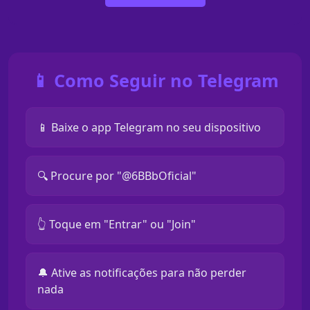
📱 Como Seguir no Telegram
📱 Baixe o app Telegram no seu dispositivo
🔍 Procure por "@6BBbOficial"
👆 Toque em "Entrar" ou "Join"
🔔 Ative as notificações para não perder
nada