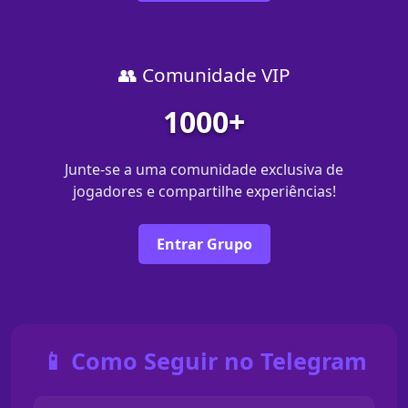
👥 Comunidade VIP
1000+
Junte-se a uma comunidade exclusiva de
jogadores e compartilhe experiências!
Entrar Grupo
📱 Como Seguir no Telegram