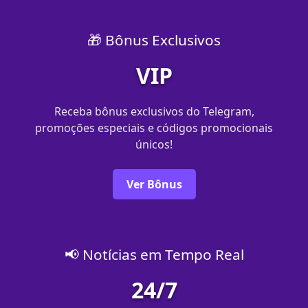
🎁 Bônus Exclusivos
VIP
Receba bônus exclusivos do Telegram,
promoções especiais e códigos promocionais
únicos!
Ver Bônus
📢 Notícias em Tempo Real
24/7