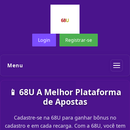
Login
Registrar-se
Menu
📱 68U A Melhor Plataforma
de Apostas
Cadastre-se na 68U para ganhar bônus no
cadastro e em cada recarga. Com a 68U, você tem