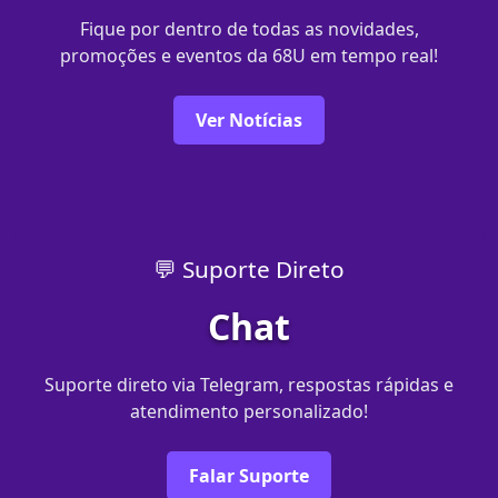
Fique por dentro de todas as novidades,
promoções e eventos da 68U em tempo real!
Ver Notícias
💬 Suporte Direto
Chat
Suporte direto via Telegram, respostas rápidas e
atendimento personalizado!
Falar Suporte