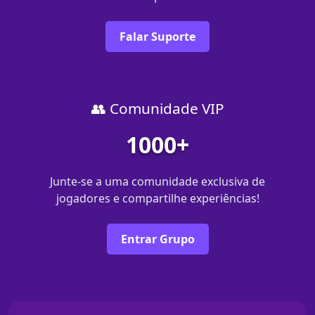
Falar Suporte
👥 Comunidade VIP
1000+
Junte-se a uma comunidade exclusiva de
jogadores e compartilhe experiências!
Entrar Grupo