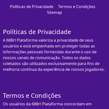
Políticas de Privacidade
Termos e Condições
Sitemap
Políticas de Privacidade
A 68Brl Plataforma valoriza a privacidade de seus
usuários e está empenhada em proteger todas as
informações pessoais fornecidas durante o uso de
nossos canais de comunicação. Todos os dados
coletados são utilizados exclusivamente para fins de
melhoria contínua da experiência de nossos jogadores.
Termos e Condições
Os usuários da 68Brl Plataforma concordam em