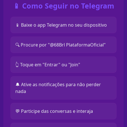
📱 Como Seguir no Telegram
📱 Baixe o app Telegram no seu dispositivo
🔍 Procure por "@68Brl PlataformaOficial"
👆 Toque em "Entrar" ou "Join"
🔔 Ative as notificações para não perder
nada
💬 Participe das conversas e interaja