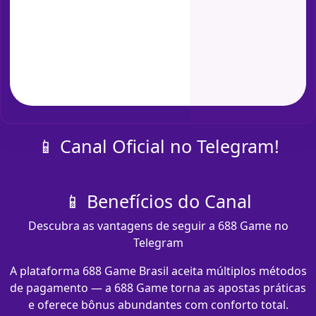
📱 Canal Oficial no Telegram!
📱 Benefícios do Canal
Descubra as vantagens de seguir a 688 Game no
Telegram
A plataforma 688 Game Brasil aceita múltiplos métodos
de pagamento — a 688 Game torna as apostas práticas
e oferece bônus abundantes com conforto total.