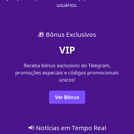
usuários.
🎁 Bônus Exclusivos
VIP
Receba bônus exclusivos do Telegram,
promoções especiais e códigos promocionais
únicos!
Ver Bônus
📢 Notícias em Tempo Real