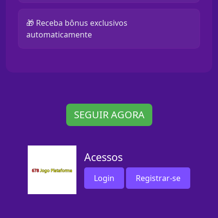
🎁 Receba bônus exclusivos
automaticamente
SEGUIR AGORA
Acessos
Login
Registrar-se