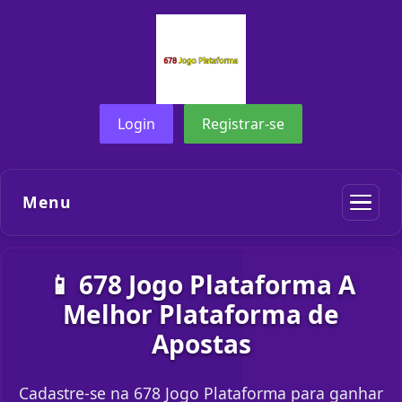
Login
Registrar-se
Menu
📱 678 Jogo Plataforma A
Melhor Plataforma de
Apostas
Cadastre-se na 678 Jogo Plataforma para ganhar