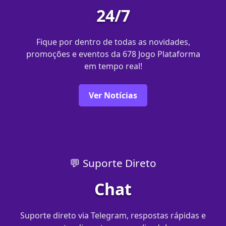
24/7
Fique por dentro de todas as novidades,
promoções e eventos da 678 Jogo Plataforma
em tempo real!
Ver Notícias
💬 Suporte Direto
Chat
Suporte direto via Telegram, respostas rápidas e