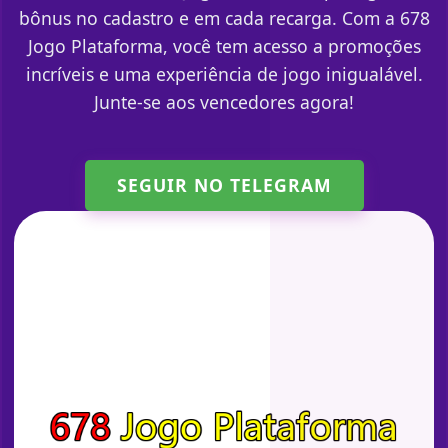
bônus no cadastro e em cada recarga. Com a 678
Jogo Plataforma, você tem acesso a promoções
incríveis e uma experiência de jogo inigualável.
Junte-se aos vencedores agora!
SEGUIR NO TELEGRAM