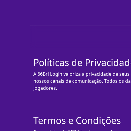
Políticas de Privacida
A 66Brl Login valoriza a privacidade de se
nossos canais de comunicação. Todos os dad
jogadores.
Termos e Condições