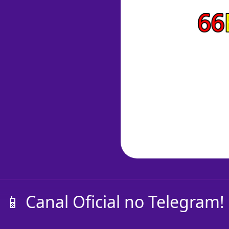
📱 Canal Oficial no Telegram!