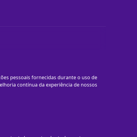
ções pessoais fornecidas durante o uso de
elhoria contínua da experiência de nossos