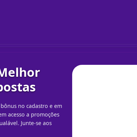
 Melhor
postas
r bônus no cadastro e em
 tem acesso a promoções
ualável. Junte-se aos