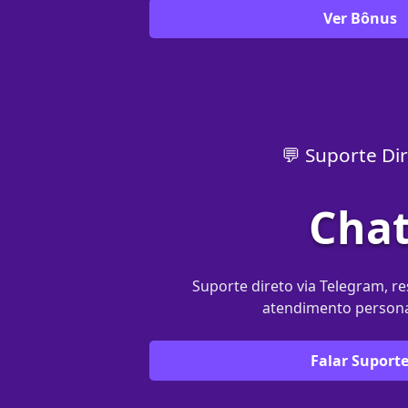
Ver Bônus
💬 Suporte Di
Cha
Suporte direto via Telegram, r
atendimento persona
Falar Suport