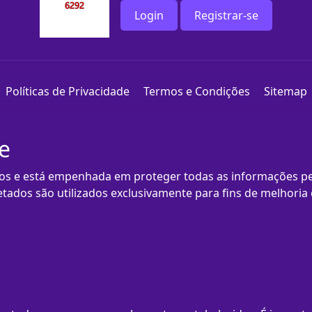
Login
Registrar-se
Políticas de Privacidade
Termos e Condições
Sitemap
de
rios e está empenhada em proteger todas as informações p
tados são utilizados exclusivamente para fins de melhoria