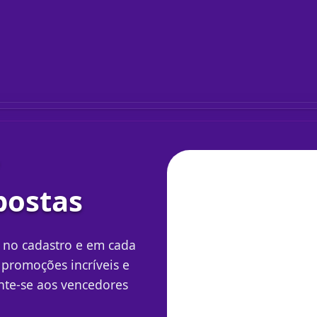
postas
 no cadastro e em cada
 promoções incríveis e
unte-se aos vencedores