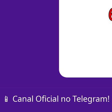
📱 Canal Oficial no Telegram!