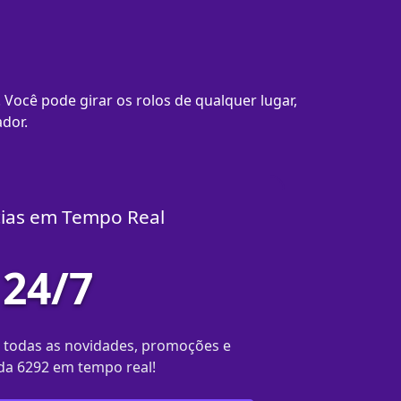
 Você pode girar os rolos de qualquer lugar,
dor.
cias em Tempo Real
24/7
e todas as novidades, promoções e
da 6292 em tempo real!