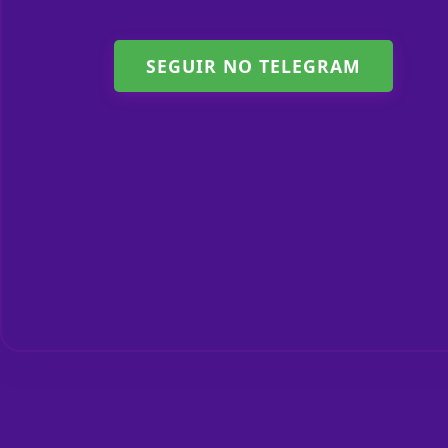
SEGUIR NO TELEGRAM