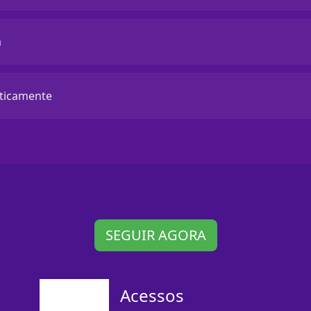
a
aticamente
SEGUIR AGORA
Acessos