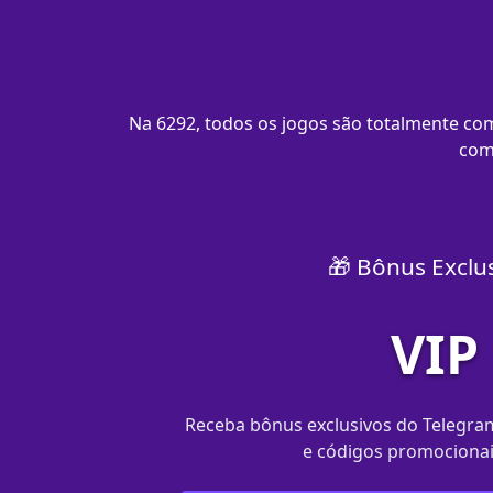
Na 6292, todos os jogos são totalmente comp
com
🎁 Bônus Exclu
VIP
Receba bônus exclusivos do Telegra
e códigos promocionai