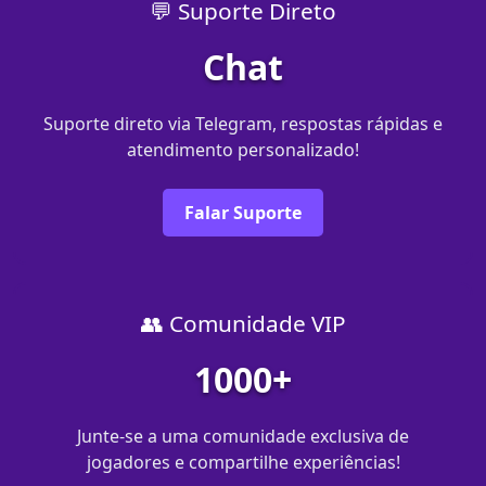
💬 Suporte Direto
Chat
Suporte direto via Telegram, respostas rápidas e
atendimento personalizado!
Falar Suporte
👥 Comunidade VIP
1000+
Junte-se a uma comunidade exclusiva de
jogadores e compartilhe experiências!