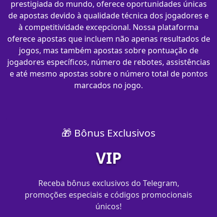
prestigiada do mundo, oferece oportunidades únicas
de apostas devido à qualidade técnica dos jogadores e
à competitividade excepcional. Nossa plataforma
oferece apostas que incluem não apenas resultados de
jogos, mas também apostas sobre pontuação de
jogadores específicos, número de rebotes, assistências
e até mesmo apostas sobre o número total de pontos
marcados no jogo.
🎁 Bônus Exclusivos
VIP
Receba bônus exclusivos do Telegram,
promoções especiais e códigos promocionais
únicos!