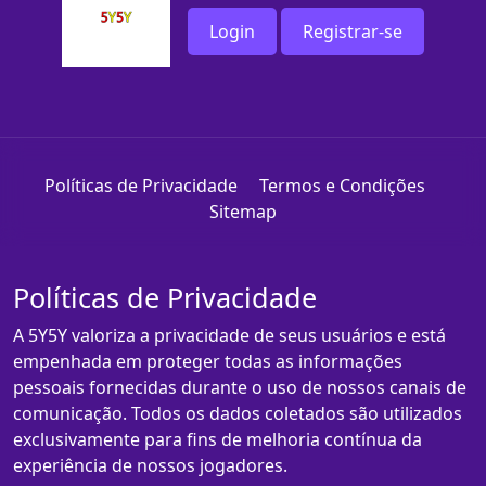
Login
Registrar-se
Políticas de Privacidade
Termos e Condições
Sitemap
Políticas de Privacidade
A 5Y5Y valoriza a privacidade de seus usuários e está
empenhada em proteger todas as informações
pessoais fornecidas durante o uso de nossos canais de
comunicação. Todos os dados coletados são utilizados
exclusivamente para fins de melhoria contínua da
experiência de nossos jogadores.