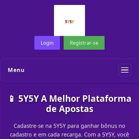
Login
Registrar-se
Menu
📱 5Y5Y A Melhor Plataforma
de Apostas
Cadastre-se na 5Y5Y para ganhar bônus no
cadastro e em cada recarga. Com a 5Y5Y, você