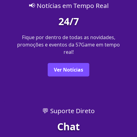
📢 Notícias em Tempo Real
24/7
Fique por dentro de todas as novidades,
promoções e eventos da 57Game em tempo
real!
Ver Notícias
💬 Suporte Direto
Chat