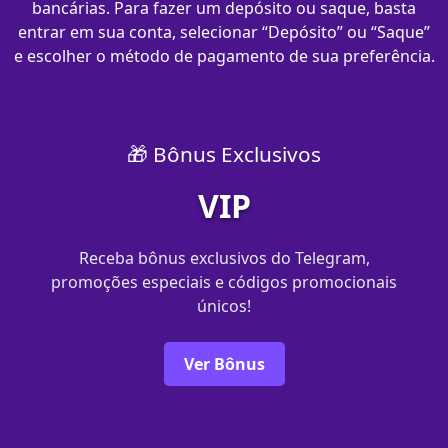
bancárias. Para fazer um depósito ou saque, basta
entrar em sua conta, selecionar “Depósito” ou “Saque”
e escolher o método de pagamento de sua preferência.
🎁 Bônus Exclusivos
VIP
Receba bônus exclusivos do Telegram,
promoções especiais e códigos promocionais
únicos!
Ver Bônus