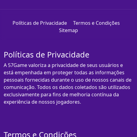
Políticas de Privacidade
Termos e Condições
Sitemap
Políticas de Privacidade
A 57Game valoriza a privacidade de seus usuários e
está empenhada em proteger todas as informações
pessoais fornecidas durante o uso de nossos canais de
comunicação. Todos os dados coletados são utilizados
exclusivamente para fins de melhoria contínua da
experiência de nossos jogadores.
Termos e Condições