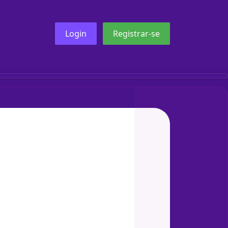
Login
Registrar-se