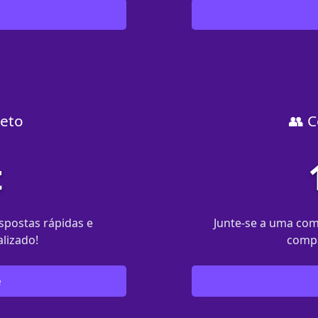
reto
👥 
t
espostas rápidas e
Junte-se a uma com
lizado!
compa
e