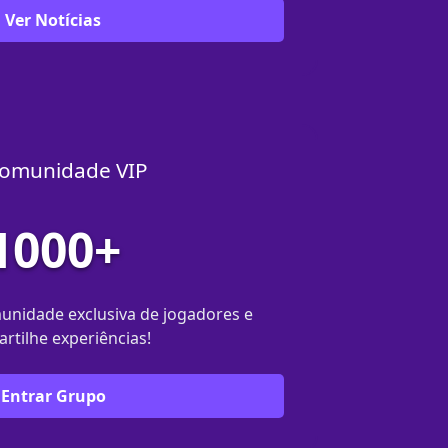
Ver Notícias
Comunidade VIP
1000+
unidade exclusiva de jogadores e
rtilhe experiências!
Entrar Grupo