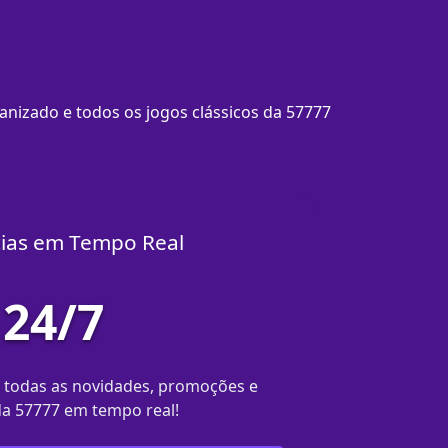
izado e todos os jogos clássicos da 57777
cias em Tempo Real
24/7
e todas as novidades, promoções e
da 57777 em tempo real!