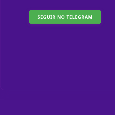
SEGUIR NO TELEGRAM