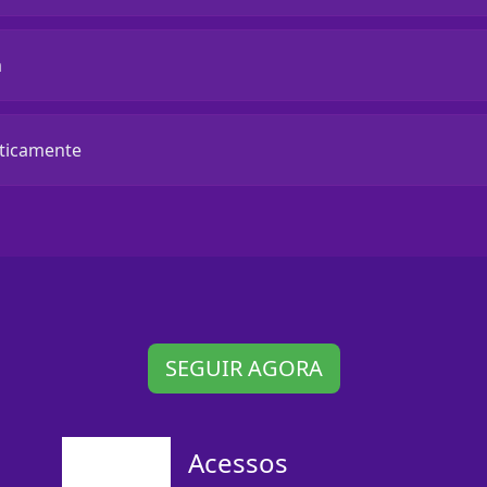
a
aticamente
SEGUIR AGORA
Acessos