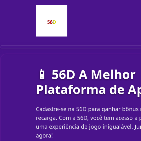
📱 56D A Melhor
Plataforma de A
Cadastre-se na 56D para ganhar bônus 
recarga. Com a 56D, você tem acesso a 
uma experiência de jogo inigualável. J
agora!