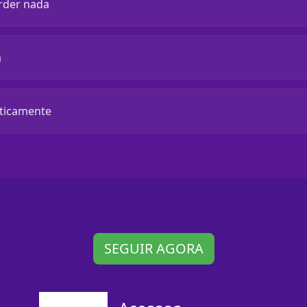
erder nada
a
aticamente
SEGUIR AGORA