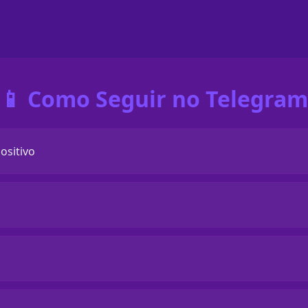
📱 Como Seguir no Telegram
ositivo