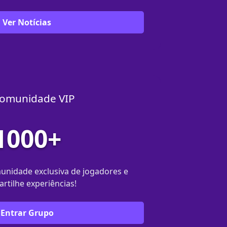
Ver Notícias
Comunidade VIP
1000+
unidade exclusiva de jogadores e
rtilhe experiências!
Entrar Grupo