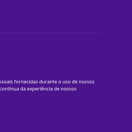
ssoais fornecidas durante o uso de nossos
 contínua da experiência de nossos