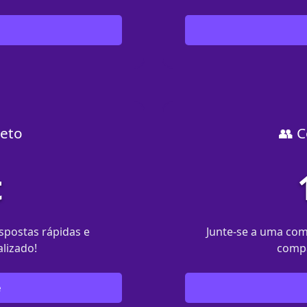
reto
👥 
t
espostas rápidas e
Junte-se a uma com
lizado!
compa
e