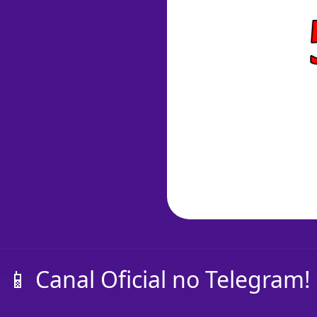
📱 Canal Oficial no Telegram!