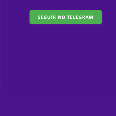
SEGUIR NO TELEGRAM