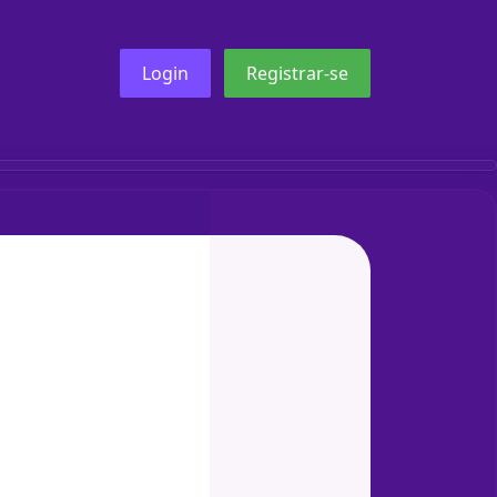
Login
Registrar-se