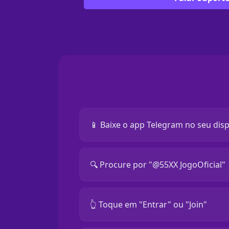
📱 Baixe o app Telegram no seu disp
🔍 Procure por "@55XX JogoOficial"
👆 Toque em "Entrar" ou "Join"