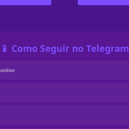
📱 Como Seguir no Telegram
ositivo