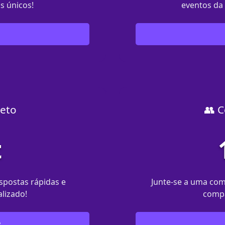
s únicos!
eventos da
reto
👥 
t
espostas rápidas e
Junte-se a uma com
lizado!
compa
e