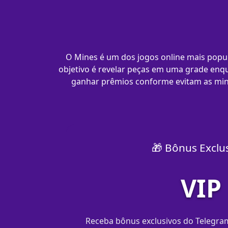
O Mines é um dos jogos online mais popul
objetivo é revelar peças em uma grade enqu
ganhar prêmios conforme evitam as min
🎁 Bônus Exclu
VIP
Receba bônus exclusivos do Telegra