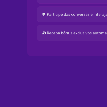
💬 Participe das conversas e interaj
🎁 Receba bônus exclusivos autom