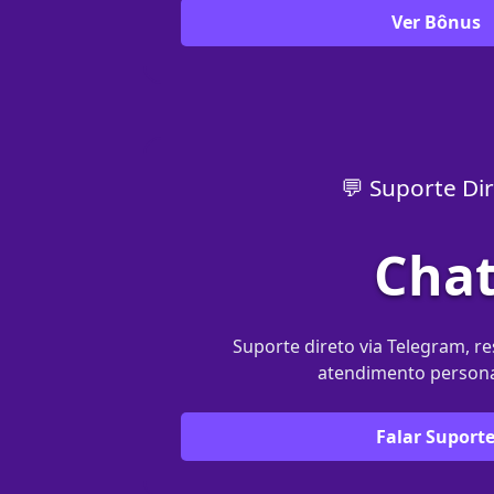
Ver Bônus
💬 Suporte Di
Cha
Suporte direto via Telegram, r
atendimento persona
Falar Suport