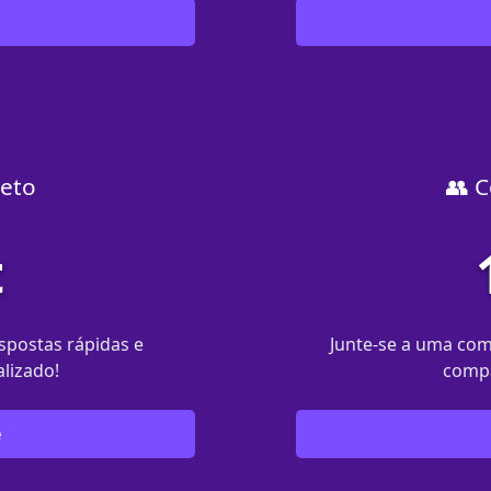
reto
👥 
t
espostas rápidas e
Junte-se a uma com
lizado!
compa
e