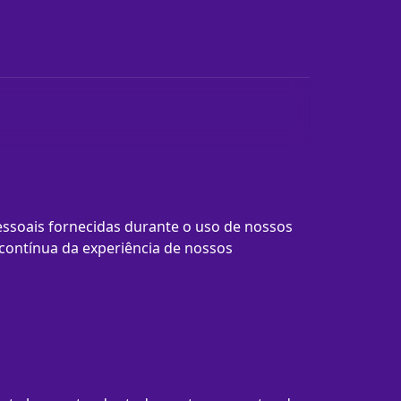
essoais fornecidas durante o uso de nossos
 contínua da experiência de nossos