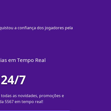
quistou a confiança dos jogadores pela
cias em Tempo Real
24/7
e todas as novidades, promoções e
da 5567 em tempo real!