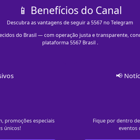
📱 Benefícios do Canal
Descubra as vantagens de seguir a 5567 no Telegram
cidos do Brasil — com operação justa e transparente, con
plataforma 5567 Brasil .
sivos
📢 Notí
m, promoções especiais
Fique por dentro d
s únicos!
eventos 