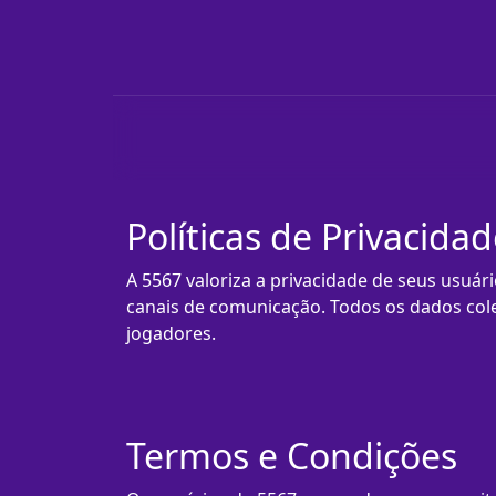
Políticas de Privacida
A 5567 valoriza a privacidade de seus usuá
canais de comunicação. Todos os dados cole
jogadores.
Termos e Condições