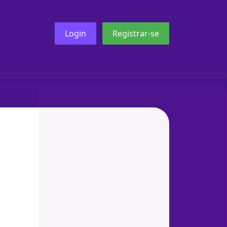
Login
Registrar-se