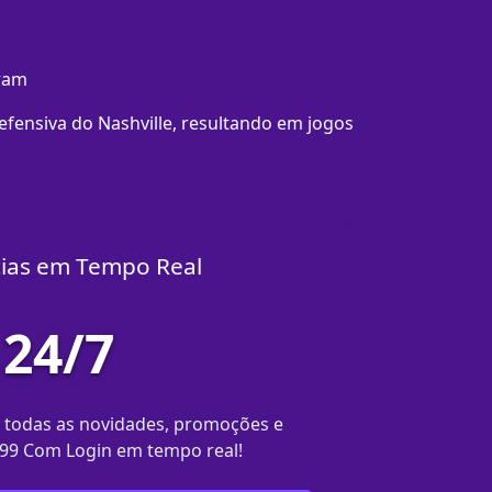
gram
fensiva do Nashville, resultando em jogos
cias em Tempo Real
24/7
e todas as novidades, promoções e
99 Com Login em tempo real!