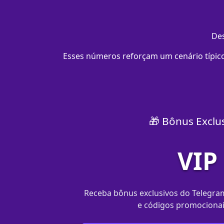
Des
Esses números reforçam um cenário típico
🎁 Bônus Exclu
VIP
Receba bônus exclusivos do Telegra
e códigos promocionai