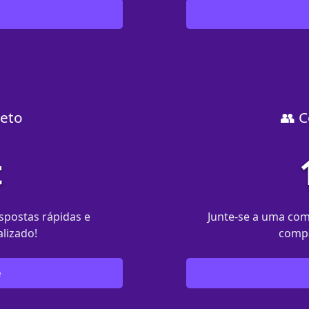
reto
👥 
t
espostas rápidas e
Junte-se a uma com
lizado!
compa
e