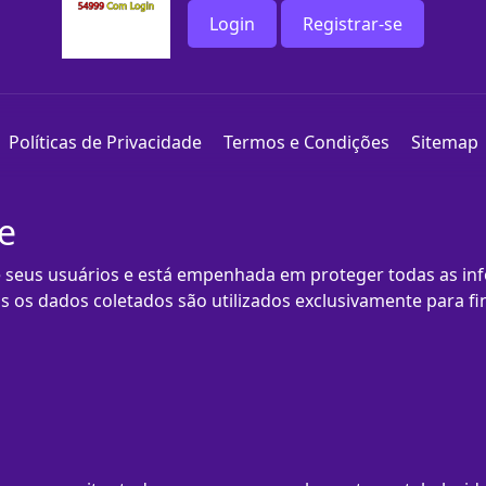
Login
Registrar-se
Políticas de Privacidade
Termos e Condições
Sitemap
de
de seus usuários e está empenhada em proteger todas as in
 os dados coletados são utilizados exclusivamente para fi