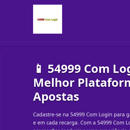
📱 54999 Com Lo
Melhor Platafor
Apostas
Cadastre-se na 54999 Com Login para g
e em cada recarga. Com a 54999 Com Lo