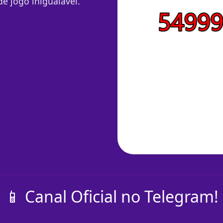
e jogo inigualável.
📱 Canal Oficial no Telegram!