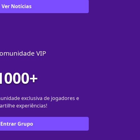
Ver Notícias
Comunidade VIP
1000+
unidade exclusiva de jogadores e
rtilhe experiências!
Entrar Grupo