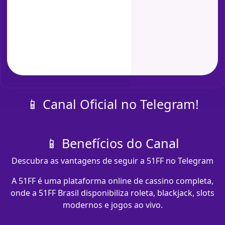
📱 Canal Oficial no Telegram!
📱 Benefícios do Canal
Descubra as vantagens de seguir a 51FF no Telegram
A 51FF é uma plataforma online de cassino completa,
onde a 51FF Brasil disponibiliza roleta, blackjack, slots
modernos e jogos ao vivo.