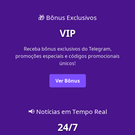
🎁 Bônus Exclusivos
VIP
Receba bônus exclusivos do Telegram,
promoções especiais e códigos promocionais
únicos!
Ver Bônus
📢 Notícias em Tempo Real
24/7