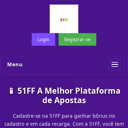
Login
Registrar-se
Menu
📱 51FF A Melhor Plataforma
de Apostas
Cadastre-se na 51FF para ganhar bônus no
cadastro e em cada recarga. Com a 51FF, você tem