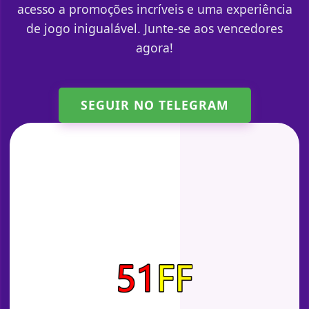
acesso a promoções incríveis e uma experiência
de jogo inigualável. Junte-se aos vencedores
agora!
SEGUIR NO TELEGRAM