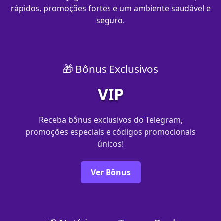
rápidos, promoções fortes e um ambiente saudável e
seguro.
🎁 Bônus Exclusivos
VIP
Receba bônus exclusivos do Telegram,
promoções especiais e códigos promocionais
únicos!
Ver Bônus