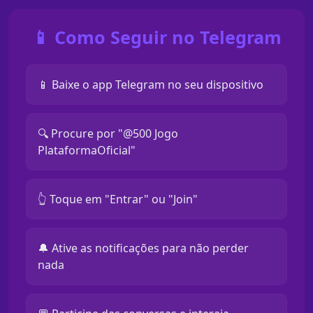
📱 Como Seguir no Telegram
📱 Baixe o app Telegram no seu dispositivo
🔍 Procure por "@500 Jogo
PlataformaOficial"
👆 Toque em "Entrar" ou "Join"
🔔 Ative as notificações para não perder
nada