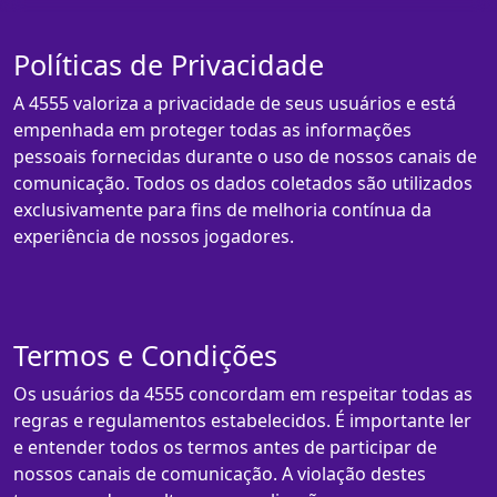
Políticas de Privacidade
A 4555 valoriza a privacidade de seus usuários e está
empenhada em proteger todas as informações
pessoais fornecidas durante o uso de nossos canais de
comunicação. Todos os dados coletados são utilizados
exclusivamente para fins de melhoria contínua da
experiência de nossos jogadores.
Termos e Condições
Os usuários da 4555 concordam em respeitar todas as
regras e regulamentos estabelecidos. É importante ler
e entender todos os termos antes de participar de
nossos canais de comunicação. A violação destes