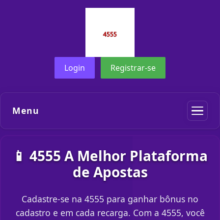
Login
Registrar-se
Menu
📱 4555 A Melhor Plataforma
de Apostas
Cadastre-se na 4555 para ganhar bônus no
cadastro e em cada recarga. Com a 4555, você