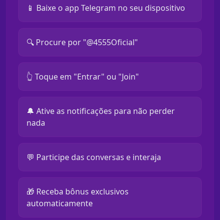
📱 Baixe o app Telegram no seu dispositivo
🔍 Procure por "@4555Oficial"
👆 Toque em "Entrar" ou "Join"
🔔 Ative as notificações para não perder
nada
💬 Participe das conversas e interaja
🎁 Receba bônus exclusivos
automaticamente