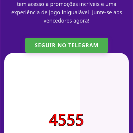
tem acesso a promoções incríveis e uma
experiência de jogo inigualável. Junte-se aos
vencedores agora!
SEGUIR NO TELEGRAM