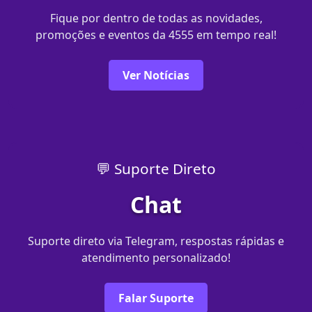
Fique por dentro de todas as novidades,
promoções e eventos da 4555 em tempo real!
Ver Notícias
💬 Suporte Direto
Chat
Suporte direto via Telegram, respostas rápidas e
atendimento personalizado!
Falar Suporte