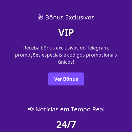
🎁 Bônus Exclusivos
VIP
Receba bônus exclusivos do Telegram,
promoções especiais e códigos promocionais
únicos!
Ver Bônus
📢 Notícias em Tempo Real
24/7