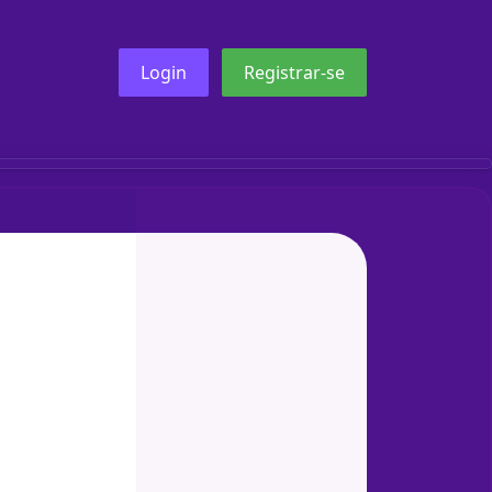
Login
Registrar-se