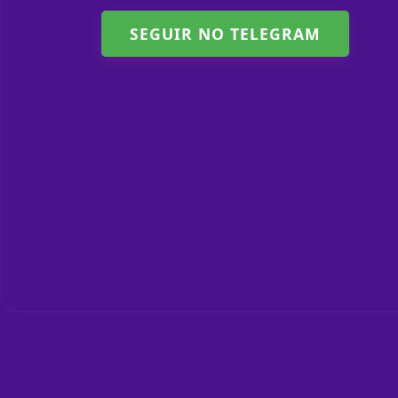
SEGUIR NO TELEGRAM