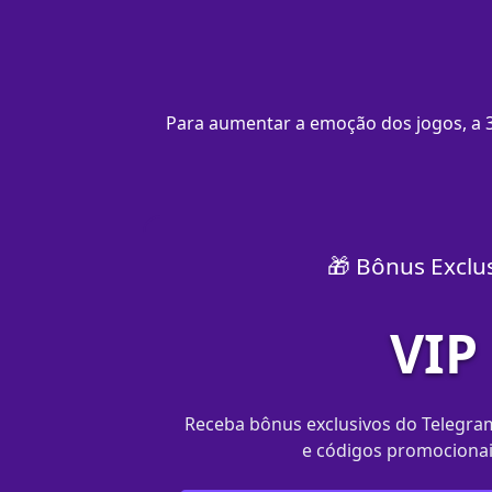
Para aumentar a emoção dos jogos, a 3
🎁 Bônus Exclu
VIP
Receba bônus exclusivos do Telegra
e códigos promocionai