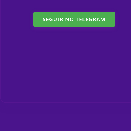
SEGUIR NO TELEGRAM