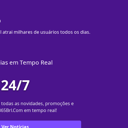
m
atrai milhares de usuários todos os dias.
cias em Tempo Real
24/7
e todas as novidades, promoções e
365Brl.Com em tempo real!
Ver Notícias