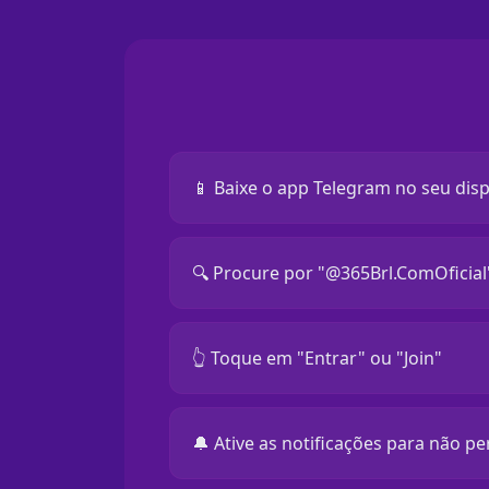
📱 Baixe o app Telegram no seu disp
🔍 Procure por "@365Brl.ComOficial
👆 Toque em "Entrar" ou "Join"
🔔 Ative as notificações para não p