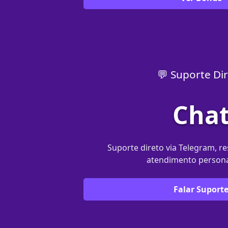
💬 Suporte Di
Cha
Suporte direto via Telegram, r
atendimento persona
Falar Suport