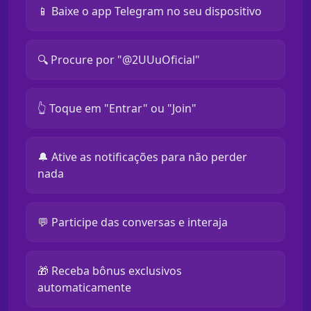
📱 Baixe o app Telegram no seu dispositivo
🔍 Procure por "@2UUuOficial"
👆 Toque em "Entrar" ou "Join"
🔔 Ative as notificações para não perder
nada
💬 Participe das conversas e interaja
🎁 Receba bônus exclusivos
automaticamente