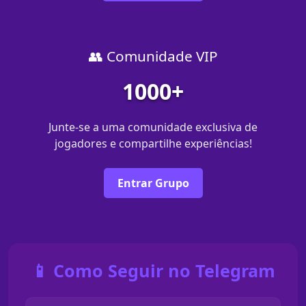
👥 Comunidade VIP
1000+
Junte-se a uma comunidade exclusiva de
jogadores e compartilhe experiências!
Entrar Grupo
📱 Como Seguir no Telegram