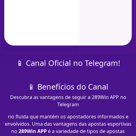
📱 Canal Oficial no Telegram!
📱 Benefícios do Canal
Descubra as vantagens de seguir a 289Win APP no
Telegram
rio fluida que mantém os apostadores informados e
envolvidos. Uma das vantagens das apostas esportivas
no
289Win APP
é a variedade de tipos de apostas