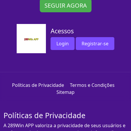
SEGUIR AGORA
Acessos
Login
Registrar-se
Políticas de Privacidade
Termos e Condições
Sitemap
Políticas de Privacidade
A 289Win APP valoriza a privacidade de seus usuários e