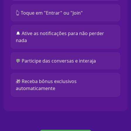
👆 Toque em "Entrar" ou "Join"
🔔 Ative as notificações para não perder
nada
💬 Participe das conversas e interaja
🎁 Receba bônus exclusivos
automaticamente