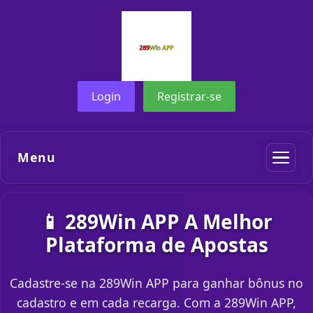
Login
Registrar-se
Menu
📱 289Win APP A Melhor
Plataforma de Apostas
Cadastre-se na 289Win APP para ganhar bônus no
cadastro e em cada recarga. Com a 289Win APP,