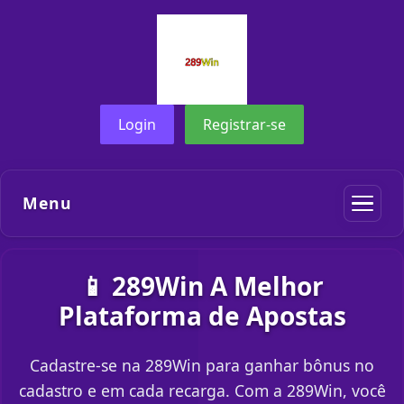
Login
Registrar-se
Menu
📱 289Win A Melhor
Plataforma de Apostas
Cadastre-se na 289Win para ganhar bônus no
cadastro e em cada recarga. Com a 289Win, você