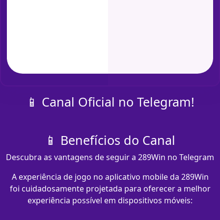
📱 Canal Oficial no Telegram!
📱 Benefícios do Canal
Descubra as vantagens de seguir a 289Win no Telegram
A experiência de jogo no aplicativo mobile da 289Win
foi cuidadosamente projetada para oferecer a melhor
experiência possível em dispositivos móveis: