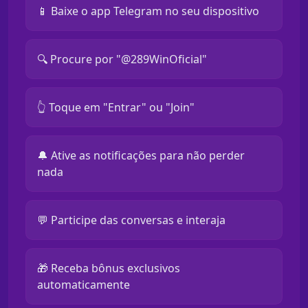
📱 Baixe o app Telegram no seu dispositivo
🔍 Procure por "@289WinOficial"
👆 Toque em "Entrar" ou "Join"
🔔 Ative as notificações para não perder
nada
💬 Participe das conversas e interaja
🎁 Receba bônus exclusivos
automaticamente