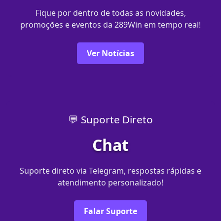
Fique por dentro de todas as novidades,
promoções e eventos da 289Win em tempo real!
Ver Notícias
💬 Suporte Direto
Chat
Suporte direto via Telegram, respostas rápidas e
atendimento personalizado!
Falar Suporte