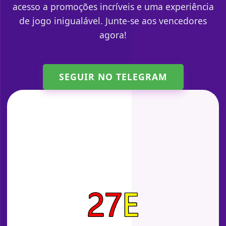
acesso a promoções incríveis e uma experiência
de jogo inigualável. Junte-se aos vencedores
agora!
SEGUIR NO TELEGRAM