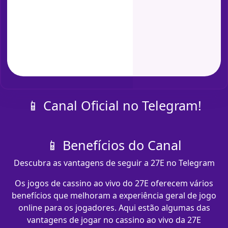
📱 Canal Oficial no Telegram!
📱 Benefícios do Canal
Descubra as vantagens de seguir a 27E no Telegram
Os jogos de cassino ao vivo do 27E oferecem vários
benefícios que melhoram a experiência geral de jogo
online para os jogadores. Aqui estão algumas das
vantagens de jogar no cassino ao vivo da 27E