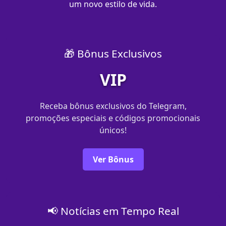
um novo estilo de vida.
🎁 Bônus Exclusivos
VIP
Receba bônus exclusivos do Telegram,
promoções especiais e códigos promocionais
únicos!
Ver Bônus
📢 Notícias em Tempo Real