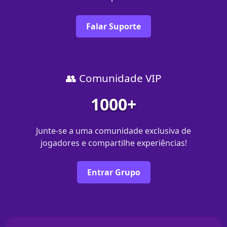
Falar Suporte
👥 Comunidade VIP
1000+
Junte-se a uma comunidade exclusiva de
jogadores e compartilhe experiências!
Entrar Grupo