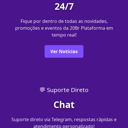
24/7
Fique por dentro de todas as novidades,
promoções e eventos da 20Br Plataforma em
tempo real!
Ver Notícias
💬 Suporte Direto
Chat
Suporte direto via Telegram, respostas rápidas e
atendimento personalizado!