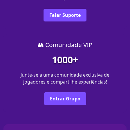
Falar Suporte
👥 Comunidade VIP
1000+
Junte-se a uma comunidade exclusiva de
jogadores e compartilhe experiências!
Entrar Grupo