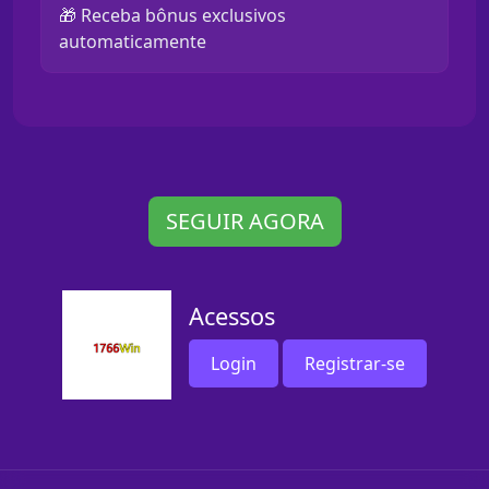
🎁 Receba bônus exclusivos
automaticamente
SEGUIR AGORA
Acessos
Login
Registrar-se