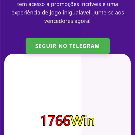
tem acesso a promoções incríveis e uma
experiência de jogo inigualável. Junte-se aos
vencedores agora!
SEGUIR NO TELEGRAM