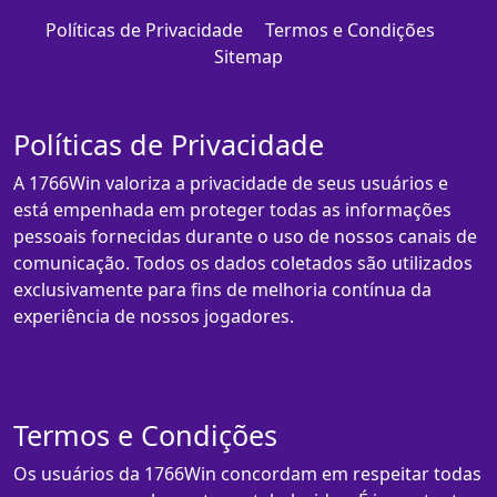
Políticas de Privacidade
Termos e Condições
Sitemap
Políticas de Privacidade
A 1766Win valoriza a privacidade de seus usuários e
está empenhada em proteger todas as informações
pessoais fornecidas durante o uso de nossos canais de
comunicação. Todos os dados coletados são utilizados
exclusivamente para fins de melhoria contínua da
experiência de nossos jogadores.
Termos e Condições
Os usuários da 1766Win concordam em respeitar todas