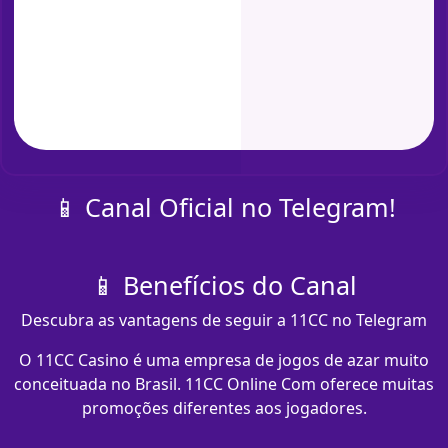
📱 Canal Oficial no Telegram!
📱 Benefícios do Canal
Descubra as vantagens de seguir a 11CC no Telegram
O 11CC Casino é uma empresa de jogos de azar muito
conceituada no Brasil. 11CC Online Com oferece muitas
promoções diferentes aos jogadores.