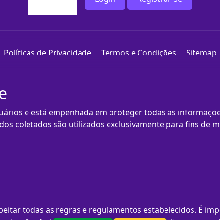
Políticas de Privacidade
Termos e Condições
Sitemap
de
suários e está empenhada em proteger todas as informaçõe
os coletados são utilizados exclusivamente para fins de m
itar todas as regras e regulamentos estabelecidos. É impo