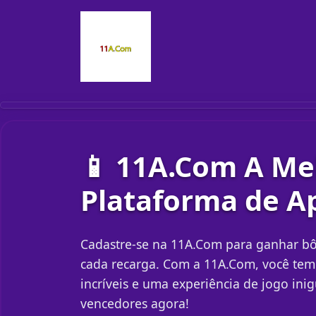
📱 11A.Com A Me
Plataforma de A
Cadastre-se na 11A.Com para ganhar b
cada recarga. Com a 11A.Com, você te
incríveis e uma experiência de jogo inig
vencedores agora!