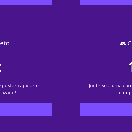
reto
👥 
t
espostas rápidas e
Junte-se a uma com
lizado!
compa
e