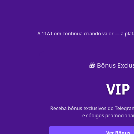
A 11A.Com continua criando valor — a plat
🎁 Bônus Exclu
VIP
Receba bônus exclusivos do Telegra
e códigos promocionai
Ver Bônus