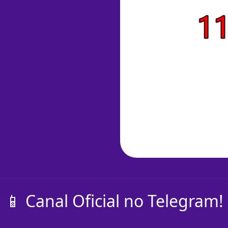
📱 Canal Oficial no Telegram!