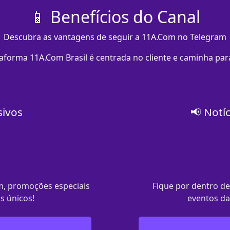
📱 Benefícios do Canal
Descubra as vantagens de seguir a 11A.Com no Telegram
aforma 11A.Com Brasil é centrada no cliente e caminha par
sivos
📢 Notí
m, promoções especiais
Fique por dentro d
s únicos!
eventos da