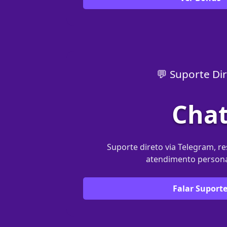
💬 Suporte Di
Cha
Suporte direto via Telegram, r
atendimento persona
Falar Suport