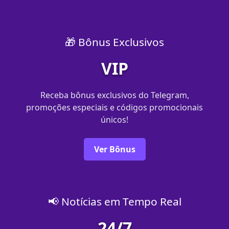
🎁 Bônus Exclusivos
VIP
Receba bônus exclusivos do Telegram,
promoções especiais e códigos promocionais
únicos!
Ver Bônus
📢 Notícias em Tempo Real
24/7