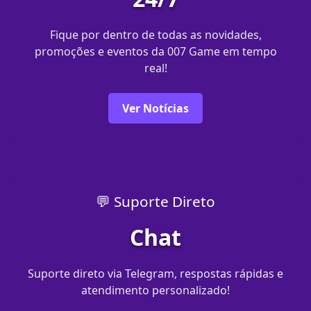
Fique por dentro de todas as novidades,
promoções e eventos da 007 Game em tempo
real!
Ver Notícias
💬 Suporte Direto
Chat
Suporte direto via Telegram, respostas rápidas e
atendimento personalizado!