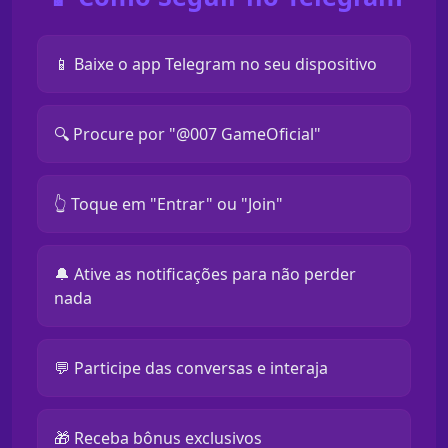
📱 Baixe o app Telegram no seu dispositivo
🔍 Procure por "@007 GameOficial"
👆 Toque em "Entrar" ou "Join"
🔔 Ative as notificações para não perder
nada
💬 Participe das conversas e interaja
🎁 Receba bônus exclusivos