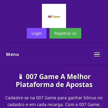
Login
Registrar-se
Menu
📱 007 Game A Melhor
Plataforma de Apostas
Cadastre-se na 007 Game para ganhar bônus no
cadastro e em cada recarga. Com a 007 Game,