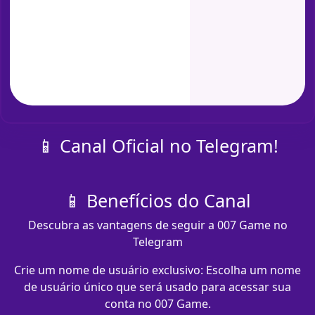
📱 Canal Oficial no Telegram!
📱 Benefícios do Canal
Descubra as vantagens de seguir a 007 Game no
Telegram
Crie um nome de usuário exclusivo: Escolha um nome
de usuário único que será usado para acessar sua
conta no 007 Game.