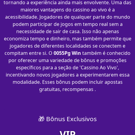
tornando a experiência ainda mais envolvente. Uma das
maiores vantagens do cassino ao vivo é a
acessibilidade. Jogadores de qualquer parte do mundo
podem participar de jogos em tempo real sem a
necessidade de sair de casa. Isso não apenas
economiza tempo e dinheiro, mas também permite que
jogadores de diferentes localidades se conectem e
compitam entre si. O
0055Pg Win
também é conhecido
por oferecer uma variedade de bônus e promoções
específicos para a seção de 'Cassino Ao Vivo',
incentivando novos jogadores a experimentarem essa
modalidade. Esses bônus podem incluir apostas
gratuitas, recompensas .
🎁 Bônus Exclusivos
VIP