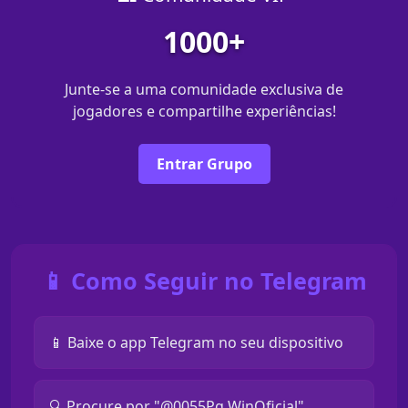
1000+
Junte-se a uma comunidade exclusiva de
jogadores e compartilhe experiências!
Entrar Grupo
📱 Como Seguir no Telegram
📱 Baixe o app Telegram no seu dispositivo
🔍 Procure por "@0055Pg WinOficial"