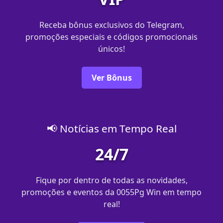
Receba bônus exclusivos do Telegram,
promoções especiais e códigos promocionais
únicos!
Ver Bônus
📢 Notícias em Tempo Real
24/7
Fique por dentro de todas as novidades,
promoções e eventos da 0055Pg Win em tempo
real!